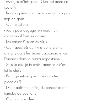
- Mais, tu m'intrigues ! Quel est donc ce 
secret ?
- Les spaghettis comme tu sais ça n'a pas 
trop de goût.
- Oui, c'est vrai. 
- Alors pour dégager un maximum 
d'arômes il faut les casser.
- Les casser ? Tu en es sûr ? 
- Oui, aussi sûr qu'il y a de la crème 
d'Isigny dans les vraies carbonara et de 
l'ananas dans la pizza napolitaine.
- Si tu le dis, je te crois, après tout c'est 
toi le chef. 
- Bon, qu'est-ce que tu as dans tes 
placards ? 
- De la poitrine fumée, du concentré de 
tomate, du beurre…
- Ok, j'ai une idée...