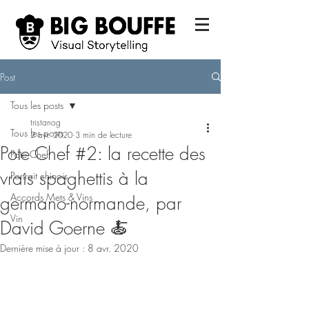
Post
Tous les posts
tristanog
Tous les posts
2 avr. 2020
3 min de lecture
Pote Chef #2: la recette des
Pote Chef
vrais spaghettis à la
Portrait chinois
Accords Mets & Vins
germano-normande, par
Vin
David Goerne 🍝
Dernière mise à jour :
8 avr. 2020