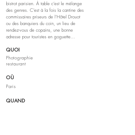
bistrot parisien. À table c’est le mélange
des genres. C’est à la fois la cantine des
commissaires priseurs de l’Hôtel Drouot
ou des banquiers du coin, un lieu de
rendez-vous de copains, une bonne
adresse pour touristes en goguette...
QUOI
Photographie
restaurant
OÙ
Paris
QUAND
2021
< Projet précédent
Projet suivant >