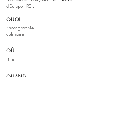
d'Europe (JRE).
QUOI
Photographie
culinaire
OÙ
Lille
QUAND
2020
RESTONS
EN CONTACT
11 rue des Petites Écuries
Té
l
06 59 55 40 77
Email
tristan.og@gmail.com