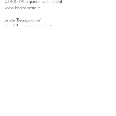
01400 L’Abergement Clémenciat
www.lesaintlazare.fr
Le site "Beaujonomie"
http://beaujonomie.com/
L'association des JRE
www.jre.eu/fr/france
tristan@jre.eu
Le site de la Beaujonomie
http://beaujonomie.com
Volaille de Bresse
http://www.pouletdebresse.fr/
Miéral
https://www.mieral.com/