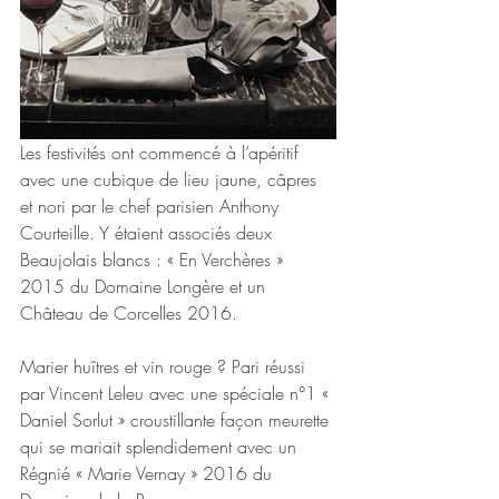
Les festivités ont commencé à l’apéritif 
avec une cubique de lieu jaune, câpres 
et nori par le chef parisien Anthony 
Courteille. Y étaient associés deux 
Beaujolais blancs : « En Verchères » 
2015 du Domaine Longère et un 
Château de Corcelles 2016.
Marier huîtres et vin rouge ? Pari réussi 
par Vincent Leleu avec une spéciale n°1 « 
Daniel Sorlut » croustillante façon meurette 
qui se mariait splendidement avec un 
Régnié « Marie Vernay » 2016 du 