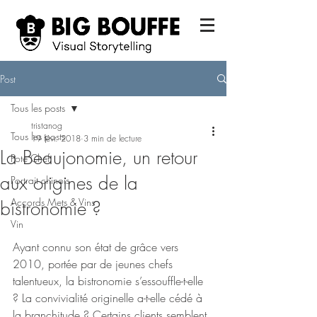
Post
Tous les posts
tristanog
Tous les posts
19 févr. 2018
3 min de lecture
La Beaujonomie, un retour
Pote Chef
aux origines de la
Portrait chinois
Accords Mets & Vins
bistronomie ?
Vin
Ayant connu son état de grâce vers 
2010, portée par de jeunes chefs 
talentueux, la bistronomie s’essouffle-t-elle 
? La convivialité originelle a-t-elle cédé à 
la branchitude ? Certains clients semblent 