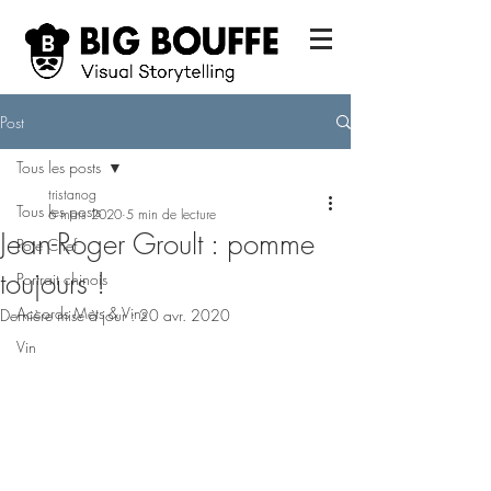
Post
Tous les posts
tristanog
Tous les posts
6 mars 2020
5 min de lecture
Jean-Roger Groult : pomme
Pote Chef
toujours !
Portrait chinois
Accords Mets & Vins
Dernière mise à jour :
20 avr. 2020
Vin