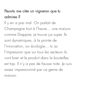
Peux-tu me citer un vigneron que tu 
admires ?
Il y en a pas mal. On parlait de 
Champagne tout à l’heure… une maison 
comme Drappier, je trouve ça super. Ils 
sont dynamiques, à la pointe de 
l’innovation, sur écologie… tu as 
l’impression que sur tous les secteurs ils 
vont bien et le produit dans la bouteilles 
est top. Il n’y a pas de fausse note. Je suis 
assez impressionné par ce genre de 
maison.
Quel est ton accord mets Calvados 
préféré ?
Du chocolat noir avec un vieux Calvados 
de 18, 20 ans d’âge. Un chocolat assez 