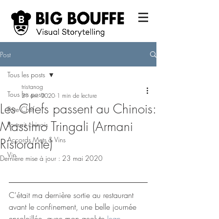
Post
Tous les posts
tristanog
Tous les posts
21 avr. 2020
1 min de lecture
Les Chefs passent au Chinois:
Pote Chef
Massimo Tringali (Armani
Portrait chinois
Accords Mets & Vins
Ristorante)
Vin
Dernière mise à jour :
23 mai 2020
C'était ma dernière sortie au restaurant 
avant le confinement, une belle journée 
ensoleillée, avec mon acolyte
 Jean 